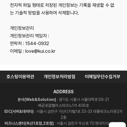
전자적 파일 형태로 저장된 개인정보는 기록을 재생할 수 없
는 기술적 방법을 사용하여 삭제합니다.
개인정보관리
개인정보관리 책임자 :
연락처 : 1544-0932
이메일 : love@kui.co.kr
호스팅이용약관
개인정보처리방침
이메일무단수집거부
ADDRESS
본사(Web&Solution)
: 경기도 시흥시 서울대학로 59-21
배곧로얄팰리스테크노1차 406호
IDC(서버&데이타)
: 서울시 금천구 가산디지털1로 33-33 대륭테크노타운2차
2층
비즈니스센터(독산1호점,2호점)
: 서울시 금천구 두산로 70 현대지식산업센터