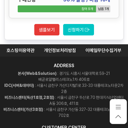
참여 9개
남음 1개
샘플보기
신청하기
호스팅이용약관
개인정보처리방침
이메일무단수집거부
ADDRESS
본사(Web&Solution)
: 경기도 시흥시 서울대학로 59-21
배곧로얄팰리스테크노1차 406호
IDC(서버&데이타)
: 서울시 금천구 가산디지털1로 33-33 대륭테크노타운2차
2층
비즈니스센터(독산1호점,2호점)
: 서울시 금천구 두산로 70 현대지식산업센터
A동 306호, 411호
비즈니스센터(가산3호점)
: 서울시 금천구 가산동 327-32 대륭테크노타운12차
702호
CUSTOMER CENTER