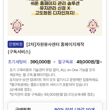
[2차]자원봉사센터 홈페이지제작
진행확정
(구독서비스)
+
초기세팅비
390,000원
월구독료
49,000원/월~
초기 구축비용과 기술관리 부담 없이, ALL-in-One 기능을 모두
제공하는 월 구독 홈페이지입니다.
유지보수·보안·업데이트 까지 모두 맡기시고 운영에만 집중하세요.
*월구독료에는 웹호스팅등의 서비스가 포함되어 있습니다
(상세내용 참조)
*유지관리 포함 구독료는 99,000원/월 입니다(상세내용 참조)
구매현황
90
% 달성 / 마감 10개