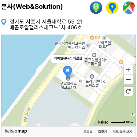
본사(Web&Solution)
경기도 시흥시 서울대학로 59-21
배곧로얄팰리스테크노1차 406호
케이알유니스 배곧점
100m
로드뷰
길찾기
지도 크게 보기