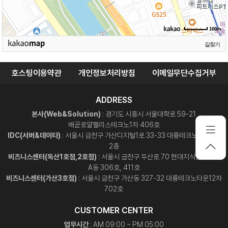
100m
길찾기
호스팅이용약관
개인정보처리방침
이메일무단수집거부
ADDRESS
본사(Web&Solution)
: 경기도 시흥시 서울대학로 59-21
배곧로얄팰리스테크노1차 406호
IDC(서버&데이타)
: 서울시 금천구 가산디지털1로 33-33 대륭테크노타운2차
2층
비즈니스센터(독산1호점,2호점)
: 서울시 금천구 두산로 70 현대지식산업센터
A동 306호, 411호
비즈니스센터(가산3호점)
: 서울시 금천구 가산동 327-32 대륭테크노타운12차
702호
CUSTOMER CENTER
업무시간
: AM 09:00 ~ PM 05:00